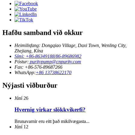
Hafðu samband við okkur
Heimilisfang: Dongqiao Village, Daxi Town, Wenling City,
Zhejiang, Kína
Sími: +86-86349188/86-89686982
Póstur:
puritypump@cnpurity.com
Fax: +86-576-89687266
WhatsApp:
+86 13738622170
Nýjasti viðburður
Júní
26
Hvernig virkar slökkvikerfi?
Brunavarnir eru eitt það mikilvægasta...
Júní
12