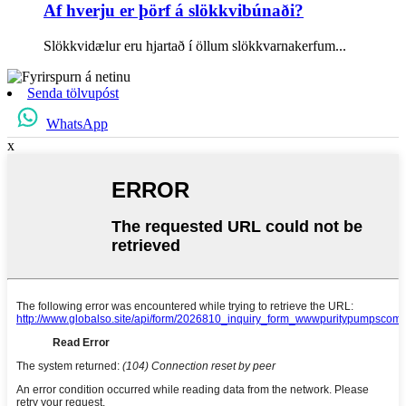
Af hverju er þörf á slökkvibúnaði?
Slökkvidælur eru hjartað í öllum slökkvarnakerfum...
Senda tölvupóst
WhatsApp
x