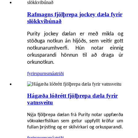
Rafmagns fjölþrepa jockey dæla fyrir
slökkvibúnað
Purity jockey dælan er með mikla og
stöðuga notkun án hljóðs, sem veitir gott
notkunarumhverfi. Hún notar einnig
orkusparandi hönnun til að draga úr
orkunotkun.
fyrirspurn
smáatriði
Hágæða lóðrétt fjölþrepa dæla fyrir
vatnsveitu
Nýja fjölþrepa dælan frá Purity notar uppfærða
vökvakerfislíkan sem getur uppfyllt kröfur um
fullan þrýsting og er skilvirkari og orkusparandi.
fyrirspurn
smáatriði