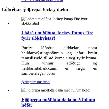
Lóðréttar fjölþrepa Jockey dælur
Lóðrétt miðflótta Jockey Pump Fire
fyrir slökkvistarf
Purity lóðrétta elddælan notar
heildarþrýstingshönnun og afar breitt
rennslissvið til að koma í veg fyrir bruna.
Hún vinnur stöðugt og
heildarhitahækkunin er lægri en
sambærilegar vörur.
fyrirspurn
smáatriði
Fjölþrepa miðflótta dæla með fullum
höfði