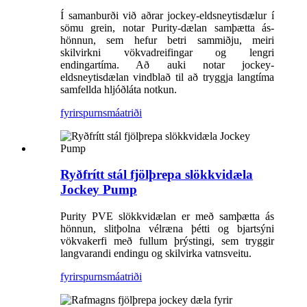
Í samanburði við aðrar jockey-eldsneytisdælur í
sömu grein, notar Purity-dælan samþætta ás-
hönnun, sem hefur betri sammiðju, meiri
skilvirkni vökvadreifingar og lengri
endingartíma. Að auki notar jockey-
eldsneytisdælan vindblað til að tryggja langtíma
samfellda hljóðláta notkun.
fyrirspurn
smáatriði
Ryðfrítt stál fjölþrepa slökkvidæla
Jockey Pump
Purity PVE slökkvidælan er með samþætta ás
hönnun, slitþolna vélræna þétti og bjartsýni
vökvakerfi með fullum þrýstingi, sem tryggir
langvarandi endingu og skilvirka vatnsveitu.
fyrirspurn
smáatriði