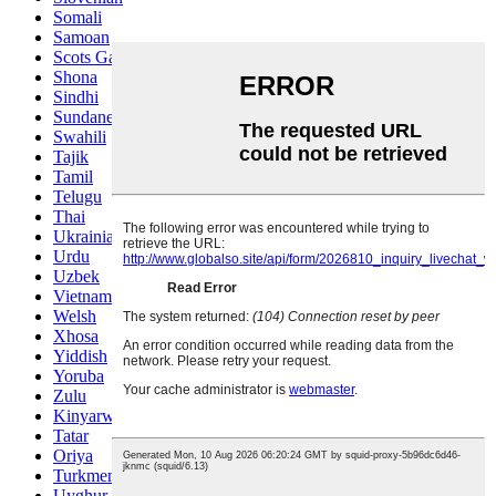
Somali
Samoan
Scots Gaelic
Shona
Sindhi
Sundanese
Swahili
Tajik
Tamil
Telugu
Thai
Ukrainian
Urdu
Uzbek
Vietnamese
Welsh
Xhosa
Yiddish
Yoruba
Zulu
Kinyarwanda
Tatar
Oriya
Turkmen
Uyghur