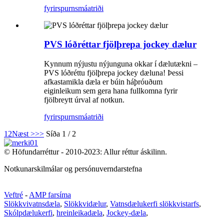
fyrirspurn
smáatriði
PVS lóðréttar fjölþrepa jockey dælur
Kynnum nýjustu nýjunguna okkar í dælutækni –
PVS lóðréttu fjölþrepa jockey dæluna! Þessi
afkastamikla dæla er búin háþróuðum
eiginleikum sem gera hana fullkomna fyrir
fjölbreytt úrval af notkun.
fyrirspurn
smáatriði
1
2
Næst >
>>
Síða 1 / 2
© Höfundarréttur - 2010-2023: Allur réttur áskilinn.
Notkunarskilmálar og persónuverndarstefna
Veftré
-
AMP farsíma
Slökkvivatnsdæla
,
Slökkvidælur
,
Vatnsdælukerfi slökkvistarfs
,
Skólpdælukerfi
,
hreinleikadæla
,
Jockey-dæla
,