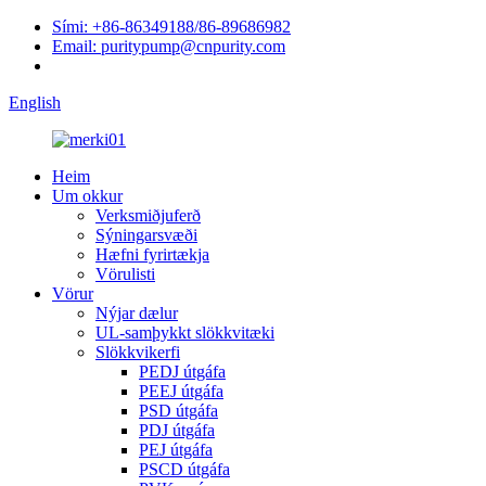
Sími: +86-86349188/86-89686982
Email: puritypump@cnpurity.com
English
Heim
Um okkur
Verksmiðjuferð
Sýningarsvæði
Hæfni fyrirtækja
Vörulisti
Vörur
Nýjar dælur
UL-samþykkt slökkvitæki
Slökkvikerfi
PEDJ útgáfa
PEEJ útgáfa
PSD útgáfa
PDJ útgáfa
PEJ útgáfa
PSCD útgáfa