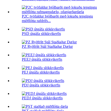
P2C tvöfaldur hjólbarði með lokuðu tengingu
miðflótta rafdrifs...
PSD útgáfa slökkvikerfis
PZ Ryðfrítt Stál Staðlaðar Dælur
PEEJ útgáfa slökkvikerfis
PEJ útgáfa slökkvikerfis
PDJ útgáfa slökkvikerfis
PEDJ útgáfa slökkvikerfis
PST staðlað miðflótta dæla