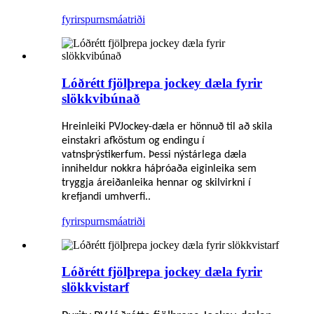
fyrirspurn
smáatriði
Lóðrétt fjölþrepa jockey dæla fyrir
slökkvibúnað
Hreinleiki PV
Jockey-dæla
er hönnuð til að skila
einstakri afköstum og endingu í
vatnsþrýstikerfum. Þessi nýstárlega dæla
inniheldur nokkra háþróaða eiginleika sem
tryggja áreiðanleika hennar og skilvirkni í
krefjandi umhverfi.
.
fyrirspurn
smáatriði
Lóðrétt fjölþrepa jockey dæla fyrir
slökkvistarf