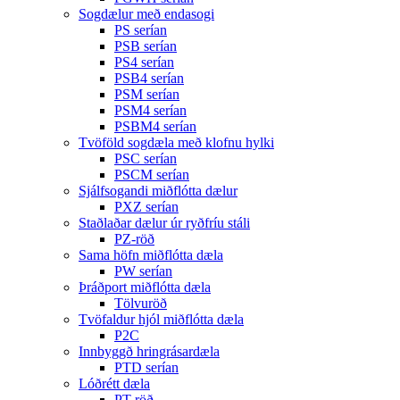
Sogdælur með endasogi
PS serían
PSB serían
PS4 serían
PSB4 serían
PSM serían
PSM4 serían
PSBM4 serían
Tvöföld sogdæla með klofnu hylki
PSC serían
PSCM serían
Sjálfsogandi miðflótta dælur
PXZ serían
Staðlaðar dælur úr ryðfríu stáli
PZ-röð
Sama höfn miðflótta dæla
PW serían
Þráðport miðflótta dæla
Tölvuröð
Tvöfaldur hjól miðflótta dæla
P2C
Innbyggð hringrásardæla
PTD serían
Lóðrétt dæla
PT-röð