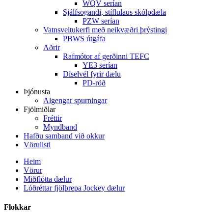
WQV serían
Sjálfsogandi, stíflulaus skólpdæla
PZW serían
Vatnsveitukerfi með neikvæðri þrýstingi
PBWS útgáfa
Aðrir
Rafmótor af gerðinni TEFC
YE3 serían
Díselvél fyrir dælu
PD-röð
Þjónusta
Algengar spurningar
Fjölmiðlar
Fréttir
Myndband
Hafðu samband við okkur
Vörulisti
Heim
Vörur
Miðflótta dælur
Lóðréttar fjölþrepa Jockey dælur
Flokkar