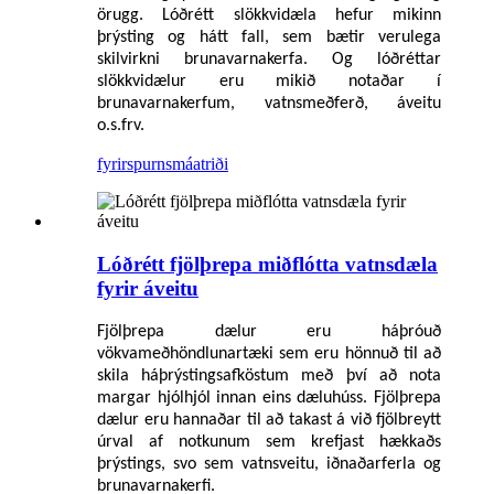
örugg. Lóðrétt slökkvidæla hefur mikinn
þrýsting og hátt fall, sem bætir verulega
skilvirkni brunavarnakerfa. Og lóðréttar
slökkvidælur eru mikið notaðar í
brunavarnakerfum, vatnsmeðferð, áveitu
o.s.frv.
fyrirspurn
smáatriði
Lóðrétt fjölþrepa miðflótta vatnsdæla
fyrir áveitu
Fjölþrepa dælur eru háþróuð
vökvameðhöndlunartæki sem eru hönnuð til að
skila háþrýstingsafköstum með því að nota
margar hjólhjól innan eins dæluhúss. Fjölþrepa
dælur eru hannaðar til að takast á við fjölbreytt
úrval af notkunum sem krefjast hækkaðs
þrýstings, svo sem vatnsveitu, iðnaðarferla og
brunavarnakerfi.