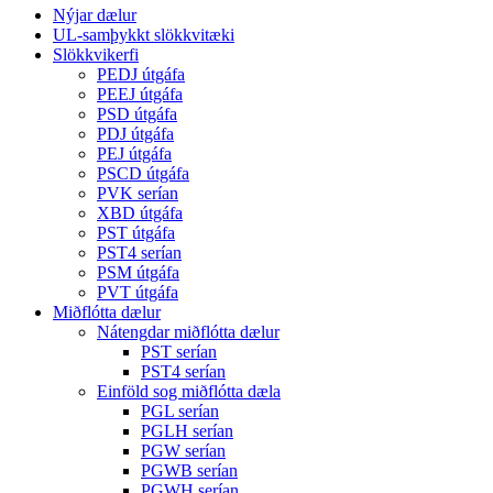
Nýjar dælur
UL-samþykkt slökkvitæki
Slökkvikerfi
PEDJ útgáfa
PEEJ útgáfa
PSD útgáfa
PDJ útgáfa
PEJ útgáfa
PSCD útgáfa
PVK serían
XBD útgáfa
PST útgáfa
PST4 serían
PSM útgáfa
PVT útgáfa
Miðflótta dælur
Nátengdar miðflótta dælur
PST serían
PST4 serían
Einföld sog miðflótta dæla
PGL serían
PGLH serían
PGW serían
PGWB serían
PGWH serían