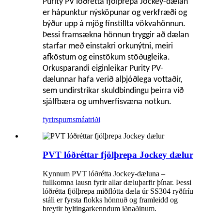
Purity PV lóðrétta fjölþrepa Jockey-dælan
er hápunktur nýsköpunar og verkfræði og
býður upp á mjög fínstillta vökvahönnun.
Þessi framsækna hönnun tryggir að dælan
starfar með einstakri orkunýtni, meiri
afköstum og einstökum stöðugleika.
Orkusparandi eiginleikar Purity PV-
dælunnar hafa verið alþjóðlega vottaðir,
sem undirstrikar skuldbindingu þeirra við
sjálfbæra og umhverfisvæna notkun.
fyrirspurn
smáatriði
PVT lóðréttar fjölþrepa Jockey dælur
Kynnum PVT lóðrétta Jockey-dæluna –
fullkomna lausn fyrir allar dæluþarfir þínar. Þessi
lóðrétta fjölþrepa miðflótta dæla úr SS304 ryðfríu
stáli er fyrsta flokks hönnuð og framleidd og
breytir byltingarkenndum iðnaðinum.