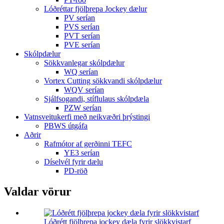
Lóðréttar fjölþrepa Jockey dælur
PV serían
PVS serían
PVT serían
PVE serían
Skólpdælur
Sökkvanlegar skólpdælur
WQ serían
Vortex Cutting sökkvandi skólpdælur
WQV serían
Sjálfsogandi, stíflulaus skólpdæla
PZW serían
Vatnsveitukerfi með neikvæðri þrýstingi
PBWS útgáfa
Aðrir
Rafmótor af gerðinni TEFC
YE3 serían
Díselvél fyrir dælu
PD-röð
Valdar vörur
Lóðrétt fjölþrepa jockey dæla fyrir slökkvistarf