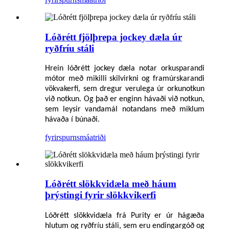
Lóðrétt fjölþrepa jockey dæla úr
ryðfríu stáli
Hrein lóðrétt jockey dæla notar orkusparandi
mótor með mikilli skilvirkni og framúrskarandi
vökvakerfi, sem dregur verulega úr orkunotkun
við notkun. Og það er enginn hávaði við notkun,
sem leysir vandamál notandans með miklum
hávaða í búnaði.
fyrirspurn
smáatriði
Lóðrétt slökkvidæla með háum
þrýstingi fyrir slökkvikerfi
Lóðrétt slökkvidæla frá Purity er úr hágæða
hlutum og ryðfríu stáli, sem eru endingargóð og