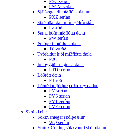
PSC serían
PSCM serían
Sjálfsogandi miðflótta dælur
PXZ serían
Staðlaðar dælur úr ryðfríu stáli
PZ-röð
Sama höfn miðflótta dæla
PW serían
Þráðport miðflótta dæla
Tölvuröð
Tvöfaldur hjól miðflótta dæla
P2C
Innbyggð hringrásardæla
PTD serían
Lóðrétt dæla
PT-röð
Lóðréttar fjölþrepa Jockey dælur
PV serían
PVS serían
PVT serían
PVE serían
Skólpdælur
Sökkvanlegar skólpdælur
WQ serían
Vortex Cutting sökkvandi skólpdælur