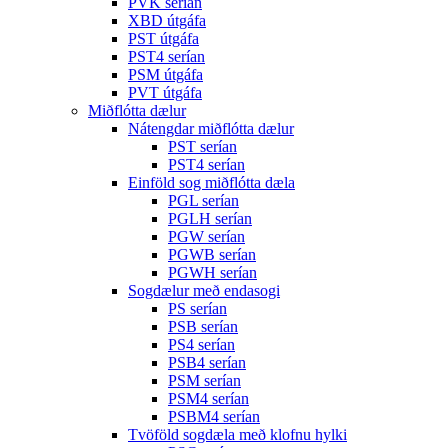
PVK serían
XBD útgáfa
PST útgáfa
PST4 serían
PSM útgáfa
PVT útgáfa
Miðflótta dælur
Nátengdar miðflótta dælur
PST serían
PST4 serían
Einföld sog miðflótta dæla
PGL serían
PGLH serían
PGW serían
PGWB serían
PGWH serían
Sogdælur með endasogi
PS serían
PSB serían
PS4 serían
PSB4 serían
PSM serían
PSM4 serían
PSBM4 serían
Tvöföld sogdæla með klofnu hylki