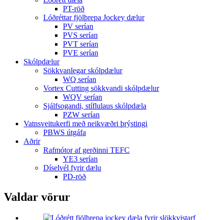
PT-röð
Lóðréttar fjölþrepa Jockey dælur
PV serían
PVS serían
PVT serían
PVE serían
Skólpdælur
Sökkvanlegar skólpdælur
WQ serían
Vortex Cutting sökkvandi skólpdælur
WQV serían
Sjálfsogandi, stíflulaus skólpdæla
PZW serían
Vatnsveitukerfi með neikvæðri þrýstingi
PBWS útgáfa
Aðrir
Rafmótor af gerðinni TEFC
YE3 serían
Díselvél fyrir dælu
PD-röð
Valdar vörur