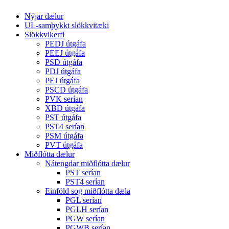
Nýjar dælur
UL-samþykkt slökkvitæki
Slökkvikerfi
PEDJ útgáfa
PEEJ útgáfa
PSD útgáfa
PDJ útgáfa
PEJ útgáfa
PSCD útgáfa
PVK serían
XBD útgáfa
PST útgáfa
PST4 serían
PSM útgáfa
PVT útgáfa
Miðflótta dælur
Nátengdar miðflótta dælur
PST serían
PST4 serían
Einföld sog miðflótta dæla
PGL serían
PGLH serían
PGW serían
PGWB serían