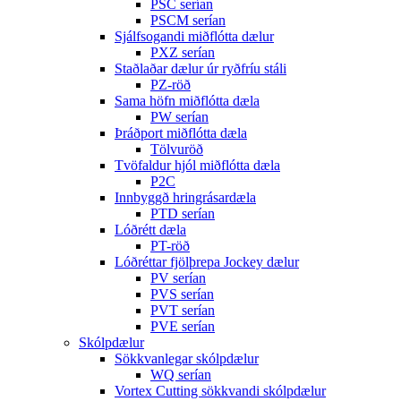
PSC serían
PSCM serían
Sjálfsogandi miðflótta dælur
PXZ serían
Staðlaðar dælur úr ryðfríu stáli
PZ-röð
Sama höfn miðflótta dæla
PW serían
Þráðport miðflótta dæla
Tölvuröð
Tvöfaldur hjól miðflótta dæla
P2C
Innbyggð hringrásardæla
PTD serían
Lóðrétt dæla
PT-röð
Lóðréttar fjölþrepa Jockey dælur
PV serían
PVS serían
PVT serían
PVE serían
Skólpdælur
Sökkvanlegar skólpdælur
WQ serían
Vortex Cutting sökkvandi skólpdælur