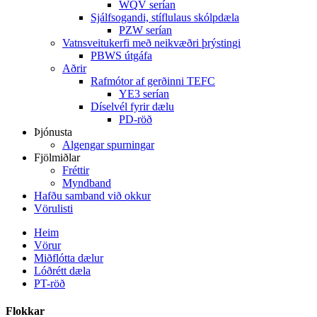
WQV serían
Sjálfsogandi, stíflulaus skólpdæla
PZW serían
Vatnsveitukerfi með neikvæðri þrýstingi
PBWS útgáfa
Aðrir
Rafmótor af gerðinni TEFC
YE3 serían
Díselvél fyrir dælu
PD-röð
Þjónusta
Algengar spurningar
Fjölmiðlar
Fréttir
Myndband
Hafðu samband við okkur
Vörulisti
Heim
Vörur
Miðflótta dælur
Lóðrétt dæla
PT-röð
Flokkar