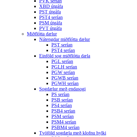
PVK serían
XBD útgáfa
PST útgáfa
PST4 serían
PSM útgáfa
PVT útgáfa
Miðflótta dælur
Nátengdar miðflótta dælur
PST serían
PST4 serían
Einföld sog miðflótta dæla
PGL serían
PGLH serían
PGW serían
PGWB serían
PGWH serían
Sogdælur með endasogi
PS serían
PSB serían
PS4 serían
PSB4 serían
PSM serían
PSM4 serían
PSBM4 serían
Tvöföld sogdæla með klofnu hylki