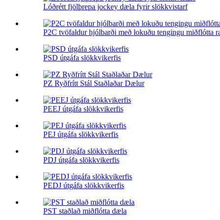
Lóðrétt fjölþrepa jockey dæla fyrir slökkvistarf
P2C tvöfaldur hjólbarði með lokuðu tengingu miðflótta raf
PSD útgáfa slökkvikerfis
PZ Ryðfrítt Stál Staðlaðar Dælur
PEEJ útgáfa slökkvikerfis
PEJ útgáfa slökkvikerfis
PDJ útgáfa slökkvikerfis
PEDJ útgáfa slökkvikerfis
PST staðlað miðflótta dæla