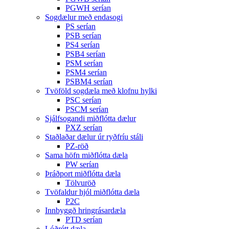
PGWH serían
Sogdælur með endasogi
PS serían
PSB serían
PS4 serían
PSB4 serían
PSM serían
PSM4 serían
PSBM4 serían
Tvöföld sogdæla með klofnu hylki
PSC serían
PSCM serían
Sjálfsogandi miðflótta dælur
PXZ serían
Staðlaðar dælur úr ryðfríu stáli
PZ-röð
Sama höfn miðflótta dæla
PW serían
Þráðport miðflótta dæla
Tölvuröð
Tvöfaldur hjól miðflótta dæla
P2C
Innbyggð hringrásardæla
PTD serían
Lóðrétt dæla