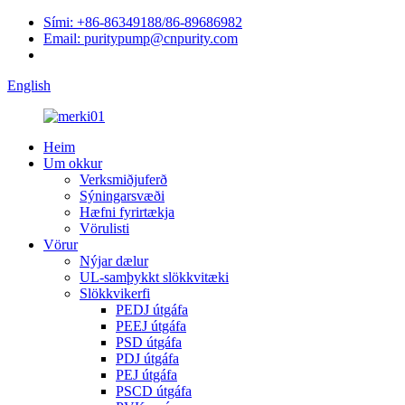
Sími: +86-86349188/86-89686982
Email: puritypump@cnpurity.com
English
Heim
Um okkur
Verksmiðjuferð
Sýningarsvæði
Hæfni fyrirtækja
Vörulisti
Vörur
Nýjar dælur
UL-samþykkt slökkvitæki
Slökkvikerfi
PEDJ útgáfa
PEEJ útgáfa
PSD útgáfa
PDJ útgáfa
PEJ útgáfa
PSCD útgáfa