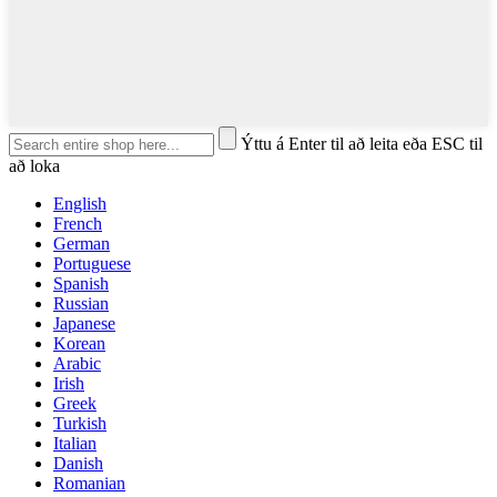
Ýttu á Enter til að leita eða ESC til
að loka
English
French
German
Portuguese
Spanish
Russian
Japanese
Korean
Arabic
Irish
Greek
Turkish
Italian
Danish
Romanian