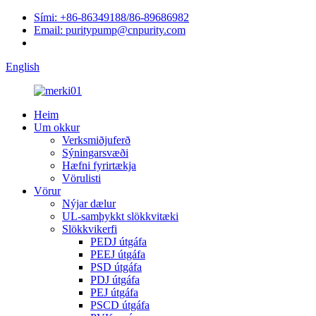
Sími: +86-86349188/86-89686982
Email: puritypump@cnpurity.com
English
Heim
Um okkur
Verksmiðjuferð
Sýningarsvæði
Hæfni fyrirtækja
Vörulisti
Vörur
Nýjar dælur
UL-samþykkt slökkvitæki
Slökkvikerfi
PEDJ útgáfa
PEEJ útgáfa
PSD útgáfa
PDJ útgáfa
PEJ útgáfa
PSCD útgáfa