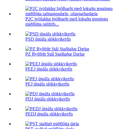
P2C tvöfaldur hjólbarði með lokuðu tengingu
miðflótta rafdrifs...
PSD útgáfa slökkvikerfis
PZ Ryðfrítt Stál Staðlaðar Dælur
PEEJ útgáfa slökkvikerfis
PEJ útgáfa slökkvikerfis
PDJ útgáfa slökkvikerfis
PEDJ útgáfa slökkvikerfis
PST staðlað miðflótta dæla