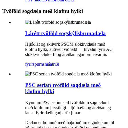
Tvöföld sogdæla með klofnu hylki
Lárétt tvöföld sogskýlisbrunadæla
Hljóðlát og skilvirk PSCM slökkvidæla með
klofnu hylki, auðvelt viðhald — tilvalin fyrir AC
slökkvidælukerfi og áreiðanlegar brunavarnir.
fyrirspurn
smáatriði
PSC serían tvöföld sogdæla með
klofnu hylki
Kynnum PSC seríuna af tvöföldum sogdælum
með klofnum þrýstingi – fjölhæfa og áreiðanleg
lausn fyrir dælingarþarfir þínar.
Dælan er hönnuð með háþróuðum eiginleikum til
að tryggja bestu mögulegu afköst og endingu.