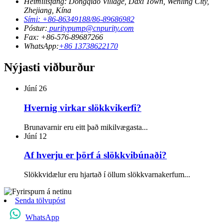
Heimilisfang: Dongqiao Village, Daxi Town, Wenling City,
Zhejiang, Kína
Sími: +86-86349188/86-89686982
Póstur:
puritypump@cnpurity.com
Fax: +86-576-89687266
WhatsApp:
+86 13738622170
Nýjasti viðburður
Júní
26
Hvernig virkar slökkvikerfi?
Brunavarnir eru eitt það mikilvægasta...
Júní
12
Af hverju er þörf á slökkvibúnaði?
Slökkvidælur eru hjartað í öllum slökkvarnakerfum...
Senda tölvupóst
WhatsApp