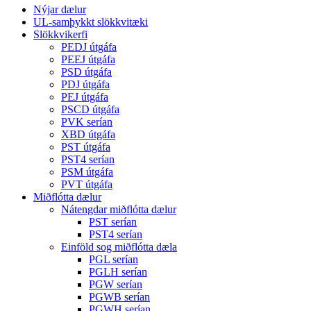
Nýjar dælur
UL-samþykkt slökkvitæki
Slökkvikerfi
PEDJ útgáfa
PEEJ útgáfa
PSD útgáfa
PDJ útgáfa
PEJ útgáfa
PSCD útgáfa
PVK serían
XBD útgáfa
PST útgáfa
PST4 serían
PSM útgáfa
PVT útgáfa
Miðflótta dælur
Nátengdar miðflótta dælur
PST serían
PST4 serían
Einföld sog miðflótta dæla
PGL serían
PGLH serían
PGW serían
PGWB serían
PGWH serían