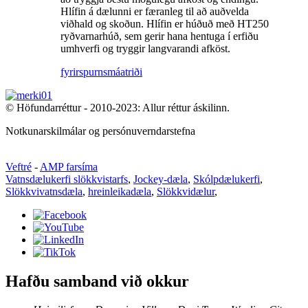
Hlífin á dælunni er færanleg til að auðvelda
viðhald og skoðun. Hlífin er húðuð með HT250
ryðvarnarhúð, sem gerir hana hentuga í erfiðu
umhverfi og tryggir langvarandi afköst.
fyrirspurn
smáatriði
© Höfundarréttur - 2010-2023: Allur réttur áskilinn.
Notkunarskilmálar og persónuverndarstefna
Veftré
-
AMP farsíma
Vatnsdælukerfi slökkvistarfs
,
Jockey-dæla
,
Skólpdælukerfi
,
Slökkvivatnsdæla
,
hreinleikadæla
,
Slökkvidælur
,
Hafðu samband við okkur