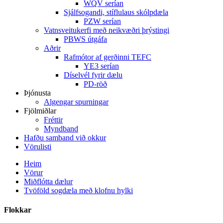
WQV serían
Sjálfsogandi, stíflulaus skólpdæla
PZW serían
Vatnsveitukerfi með neikvæðri þrýstingi
PBWS útgáfa
Aðrir
Rafmótor af gerðinni TEFC
YE3 serían
Díselvél fyrir dælu
PD-röð
Þjónusta
Algengar spurningar
Fjölmiðlar
Fréttir
Myndband
Hafðu samband við okkur
Vörulisti
Heim
Vörur
Miðflótta dælur
Tvöföld sogdæla með klofnu hylki
Flokkar