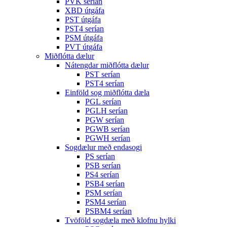
PVK serían
XBD útgáfa
PST útgáfa
PST4 serían
PSM útgáfa
PVT útgáfa
Miðflótta dælur
Nátengdar miðflótta dælur
PST serían
PST4 serían
Einföld sog miðflótta dæla
PGL serían
PGLH serían
PGW serían
PGWB serían
PGWH serían
Sogdælur með endasogi
PS serían
PSB serían
PS4 serían
PSB4 serían
PSM serían
PSM4 serían
PSBM4 serían
Tvöföld sogdæla með klofnu hylki