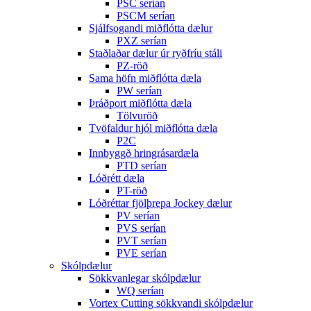
PSC serían
PSCM serían
Sjálfsogandi miðflótta dælur
PXZ serían
Staðlaðar dælur úr ryðfríu stáli
PZ-röð
Sama höfn miðflótta dæla
PW serían
Þráðport miðflótta dæla
Tölvuröð
Tvöfaldur hjól miðflótta dæla
P2C
Innbyggð hringrásardæla
PTD serían
Lóðrétt dæla
PT-röð
Lóðréttar fjölþrepa Jockey dælur
PV serían
PVS serían
PVT serían
PVE serían
Skólpdælur
Sökkvanlegar skólpdælur
WQ serían
Vortex Cutting sökkvandi skólpdælur