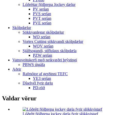
Lóðréttar fjölþrepa Jockey dælur
PV serían
PVS serían
PVT serían
PVE serían
Skólpdælur
Sökkvanlegar skólpdælur
WQ serían
Vortex Cutting sökkvandi skólpdælur
WQV serían
Sjálfsogandi, stíflulaus skólpdæla
PZW serían
Vatnsveitukerfi með neikvæðri þrýstingi
PBWS útgáfa
Aðrir
Rafmótor af gerðinni TEFC
YE3 serían
Díselvél fyrir dælu
PD-röð
Valdar vörur
Lóðrétt fjölþrepa jockey dæla fyrir slökkvistarf