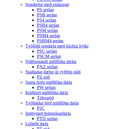
Sogdælur með endasogi
PS serían
PSB serían
PS4 serían
PSB4 serían
PSM serían
PSM4 serían
PSBM4 serían
Tvöföld sogdæla með klofnu hylki
PSC serían
PSCM serían
Sjálfsogandi miðflótta dælur
PXZ serían
Staðlaðar dælur úr ryðfríu stáli
PZ-röð
Sama höfn miðflótta dæla
PW serían
Þráðport miðflótta dæla
Tölvuröð
Tvöfaldur hjól miðflótta dæla
P2C
Innbyggð hringrásardæla
PTD serían
Lóðrétt dæla
PT-röð