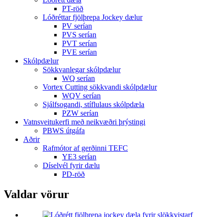
PT-röð
Lóðréttar fjölþrepa Jockey dælur
PV serían
PVS serían
PVT serían
PVE serían
Skólpdælur
Sökkvanlegar skólpdælur
WQ serían
Vortex Cutting sökkvandi skólpdælur
WQV serían
Sjálfsogandi, stíflulaus skólpdæla
PZW serían
Vatnsveitukerfi með neikvæðri þrýstingi
PBWS útgáfa
Aðrir
Rafmótor af gerðinni TEFC
YE3 serían
Díselvél fyrir dælu
PD-röð
Valdar vörur