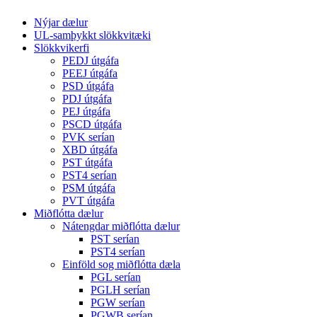
Nýjar dælur
UL-samþykkt slökkvitæki
Slökkvikerfi
PEDJ útgáfa
PEEJ útgáfa
PSD útgáfa
PDJ útgáfa
PEJ útgáfa
PSCD útgáfa
PVK serían
XBD útgáfa
PST útgáfa
PST4 serían
PSM útgáfa
PVT útgáfa
Miðflótta dælur
Nátengdar miðflótta dælur
PST serían
PST4 serían
Einföld sog miðflótta dæla
PGL serían
PGLH serían
PGW serían
PGWB serían