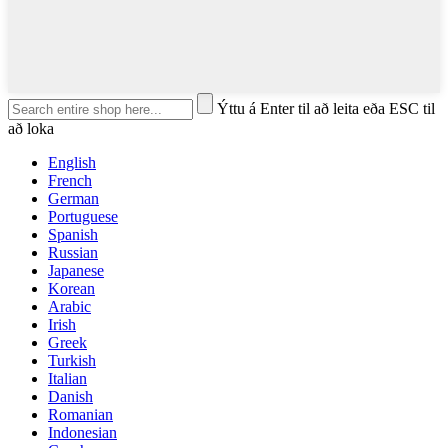
Ýttu á Enter til að leita eða ESC til
að loka
English
French
German
Portuguese
Spanish
Russian
Japanese
Korean
Arabic
Irish
Greek
Turkish
Italian
Danish
Romanian
Indonesian