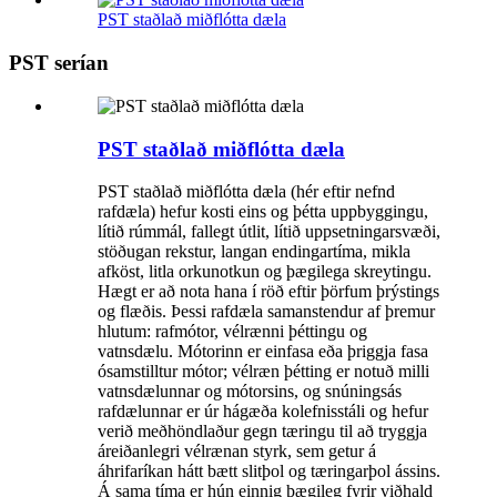
PST staðlað miðflótta dæla
PST serían
PST staðlað miðflótta dæla
PST staðlað miðflótta dæla (hér eftir nefnd
rafdæla) hefur kosti eins og þétta uppbyggingu,
lítið rúmmál, fallegt útlit, lítið uppsetningarsvæði,
stöðugan rekstur, langan endingartíma, mikla
afköst, litla orkunotkun og þægilega skreytingu.
Hægt er að nota hana í röð eftir þörfum þrýstings
og flæðis. Þessi rafdæla samanstendur af þremur
hlutum: rafmótor, vélrænni þéttingu og
vatnsdælu. Mótorinn er einfasa eða þriggja fasa
ósamstilltur mótor; vélræn þétting er notuð milli
vatnsdælunnar og mótorsins, og snúningsás
rafdælunnar er úr hágæða kolefnisstáli og hefur
verið meðhöndlaður gegn tæringu til að tryggja
áreiðanlegri vélrænan styrk, sem getur á
áhrifaríkan hátt bætt slitþol og tæringarþol ássins.
Á sama tíma er hún einnig þægileg fyrir viðhald