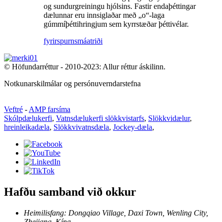
og sundurgreiningu hjólsins. Fastir endaþéttingar
dælunnar eru innsiglaðar með „o“-laga
gúmmíþéttihringjum sem kyrrstæðar þéttivélar.
fyrirspurn
smáatriði
© Höfundarréttur - 2010-2023: Allur réttur áskilinn.
Notkunarskilmálar og persónuverndarstefna
Veftré
-
AMP farsíma
Skólpdælukerfi
,
Vatnsdælukerfi slökkvistarfs
,
Slökkvidælur
,
hreinleikadæla
,
Slökkvivatnsdæla
,
Jockey-dæla
,
Hafðu samband við okkur
Heimilisfang: Dongqiao Village, Daxi Town, Wenling City,
Zhejiang, Kína