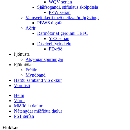
WQV serían
Sjálfsogandi, stíflulaus skólpdæla
PZW serían
Vatnsveitukerfi með neikvæðri þrýstingi
PBWS útgáfa
Aðrir
Rafmótor af gerðinni TEFC
YE3 serían
Díselvél fyrir dælu
PD-röð
Þjónusta
Algengar spurningar
Fjölmiðlar
Fréttir
Myndband
Hafðu samband við okkur
Vörulisti
Heim
Vörur
Miðflótta dælur
Nátengdar miðflótta dælur
PST serían
Flokkar