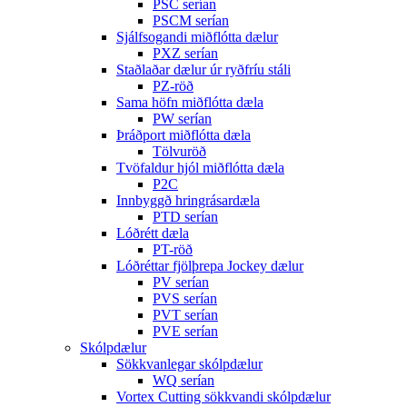
PSC serían
PSCM serían
Sjálfsogandi miðflótta dælur
PXZ serían
Staðlaðar dælur úr ryðfríu stáli
PZ-röð
Sama höfn miðflótta dæla
PW serían
Þráðport miðflótta dæla
Tölvuröð
Tvöfaldur hjól miðflótta dæla
P2C
Innbyggð hringrásardæla
PTD serían
Lóðrétt dæla
PT-röð
Lóðréttar fjölþrepa Jockey dælur
PV serían
PVS serían
PVT serían
PVE serían
Skólpdælur
Sökkvanlegar skólpdælur
WQ serían
Vortex Cutting sökkvandi skólpdælur