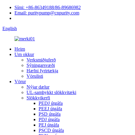
Sími: +86-86349188/86-89686982
Email: puritypump@cnpurity.com
English
Heim
Um okkur
Verksmiðjuferð
Sýningarsvæði
Hæfni fyrirtækja
Vörulisti
Vörur
Nýjar dælur
UL-samþykkt slökkvitæki
Slökkvikerfi
PEDJ útgáfa
PEEJ útgáfa
PSD útgáfa
PDJ útgáfa
PEJ útgáfa
PSCD útgáfa