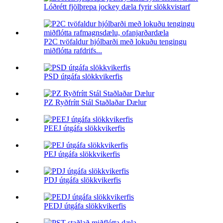
Lóðrétt fjölþrepa jockey dæla fyrir slökkvistarf
P2C tvöfaldur hjólbarði með lokuðu tengingu
miðflótta rafdrifs...
PSD útgáfa slökkvikerfis
PZ Ryðfrítt Stál Staðlaðar Dælur
PEEJ útgáfa slökkvikerfis
PEJ útgáfa slökkvikerfis
PDJ útgáfa slökkvikerfis
PEDJ útgáfa slökkvikerfis