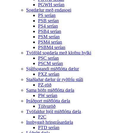
PGWH serían
Sogdælur með endasogi
PS serían
PSB serían
PS4 serían
PSB4 serían
PSM serían
PSM4 serían
PSBM4 serían
Tvöföld sogdæla með klofnu hylki
PSC serían
PSCM serían
Sjálfsogandi miðflótta dælur
PXZ serían
Staðlaðar dælur úr ryðfríu stáli
PZ-röð
Sama höfn miðflótta dæla
PW serían
Þráðport miðflótta dæla
Tölvuröð
Tvöfaldur hjól miðflótta dæla
P2C
Innbyggð hringrásardæla
PTD serían
Lóðrétt dæla