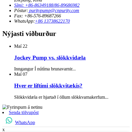
Sími: +86-86349188/86-89686982
Póstur:
puritypump@cnpurity.com
Fax: +86-576-89687266
WhatsApp:
+86 13738622170
Nýjasti viðburður
Maí
22
Jockey Pump vs. slökkvidæla
Inngangur Í nútíma brunavarnir...
Maí
07
Hver er líftími slökkvitækis?
Slökkvidæla er hjartað í öllum slökkvarnakerfum...
Senda tölvupóst
WhatsApp
x