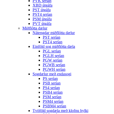
PVK serían
XBD útgáfa
PST útgáfa
PST4 serían
PSM útgáfa
PVT útgáfa
Miðflótta dælur
Nátengdar miðflótta dælur
PST serían
PST4 serían
Einföld sog miðflótta dæla
PGL serían
PGLH serían
PGW serían
PGWB serían
PGWH serían
Sogdælur með endasogi
PS serían
PSB serían
PS4 serían
PSB4 serían
PSM serían
PSM4 serían
PSBM4 serían
Tvöföld sogdæla með klofnu hylki