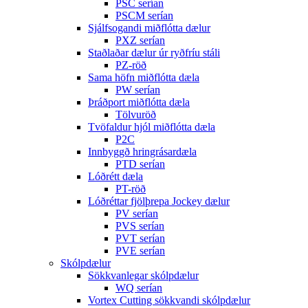
PSC serían
PSCM serían
Sjálfsogandi miðflótta dælur
PXZ serían
Staðlaðar dælur úr ryðfríu stáli
PZ-röð
Sama höfn miðflótta dæla
PW serían
Þráðport miðflótta dæla
Tölvuröð
Tvöfaldur hjól miðflótta dæla
P2C
Innbyggð hringrásardæla
PTD serían
Lóðrétt dæla
PT-röð
Lóðréttar fjölþrepa Jockey dælur
PV serían
PVS serían
PVT serían
PVE serían
Skólpdælur
Sökkvanlegar skólpdælur
WQ serían
Vortex Cutting sökkvandi skólpdælur