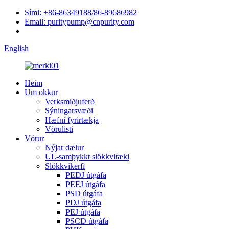
Sími: +86-86349188/86-89686982
Email: puritypump@cnpurity.com
English
Heim
Um okkur
Verksmiðjuferð
Sýningarsvæði
Hæfni fyrirtækja
Vörulisti
Vörur
Nýjar dælur
UL-samþykkt slökkvitæki
Slökkvikerfi
PEDJ útgáfa
PEEJ útgáfa
PSD útgáfa
PDJ útgáfa
PEJ útgáfa
PSCD útgáfa