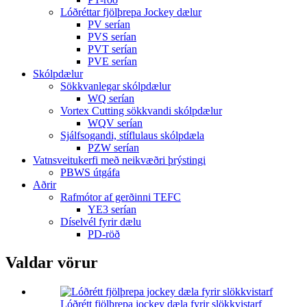
Lóðréttar fjölþrepa Jockey dælur
PV serían
PVS serían
PVT serían
PVE serían
Skólpdælur
Sökkvanlegar skólpdælur
WQ serían
Vortex Cutting sökkvandi skólpdælur
WQV serían
Sjálfsogandi, stíflulaus skólpdæla
PZW serían
Vatnsveitukerfi með neikvæðri þrýstingi
PBWS útgáfa
Aðrir
Rafmótor af gerðinni TEFC
YE3 serían
Díselvél fyrir dælu
PD-röð
Valdar vörur
Lóðrétt fjölþrepa jockey dæla fyrir slökkvistarf