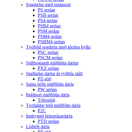
Sogdælur með endasogi
PS serían
PSB serían
PS4 serían
PSB4 serían
PSM serían
PSM4 serían
PSBM4 serían
Tvöföld sogdæla með klofnu hylki
PSC serían
PSCM serían
Sjálfsogandi miðflótta dælur
PXZ serían
Staðlaðar dælur úr ryðfríu stáli
PZ-röð
Sama höfn miðflótta dæla
PW serían
Þráðport miðflótta dæla
Tölvuröð
Tvöfaldur hjól miðflótta dæla
P2C
Innbyggð hringrásardæla
PTD serían
Lóðrétt dæla
PT-röð