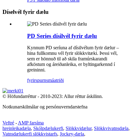
Díselvél fyrir dælu
PD Series dísilvél fyrir dælu
Kynnum PD seríuna af dísilvélum fyrir dælur –
hina fullkomnu vél fyrir slökkvitæki. Þessi vél,
sem er hönnuð til að skila framúrskarandi
afköstum og áreiðanleika, er byltingarkennd í
greininni.
fyrirspurn
smáatriði
© Höfundarréttur - 2010-2023: Allur réttur áskilinn.
Notkunarskilmálar og persónuverndarstefna
Veftré
-
AMP farsíma
hreinleikadæla
,
Skólpdælukerfi
,
Slökkvidælur
,
Slökkvivatnsdæla
,
Vatnsdælukerfi slökkvistarfs
,
Jockey-dæla
,