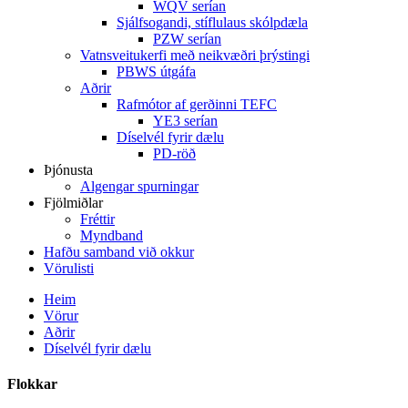
WQV serían
Sjálfsogandi, stíflulaus skólpdæla
PZW serían
Vatnsveitukerfi með neikvæðri þrýstingi
PBWS útgáfa
Aðrir
Rafmótor af gerðinni TEFC
YE3 serían
Díselvél fyrir dælu
PD-röð
Þjónusta
Algengar spurningar
Fjölmiðlar
Fréttir
Myndband
Hafðu samband við okkur
Vörulisti
Heim
Vörur
Aðrir
Díselvél fyrir dælu
Flokkar