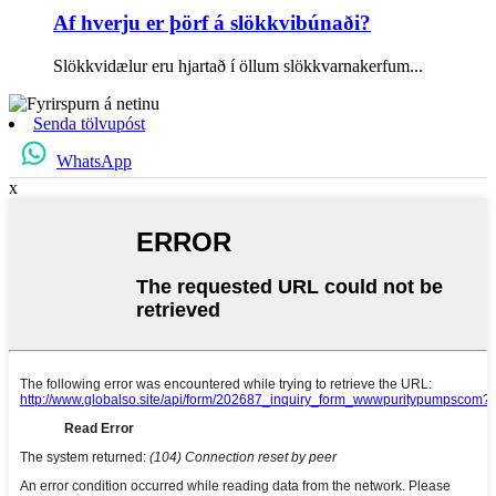
Af hverju er þörf á slökkvibúnaði?
Slökkvidælur eru hjartað í öllum slökkvarnakerfum...
Senda tölvupóst
WhatsApp
x