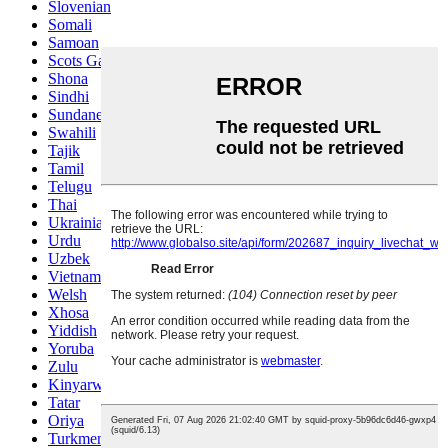
Slovenian
Somali
Samoan
Scots Gaelic
Shona
Sindhi
Sundanese
Swahili
Tajik
Tamil
Telugu
Thai
Ukrainian
Urdu
Uzbek
Vietnamese
Welsh
Xhosa
Yiddish
Yoruba
Zulu
Kinyarwanda
Tatar
Oriya
Turkmen