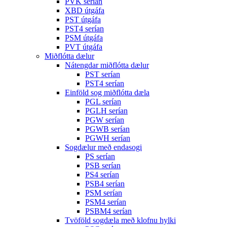
PVK serían
XBD útgáfa
PST útgáfa
PST4 serían
PSM útgáfa
PVT útgáfa
Miðflótta dælur
Nátengdar miðflótta dælur
PST serían
PST4 serían
Einföld sog miðflótta dæla
PGL serían
PGLH serían
PGW serían
PGWB serían
PGWH serían
Sogdælur með endasogi
PS serían
PSB serían
PS4 serían
PSB4 serían
PSM serían
PSM4 serían
PSBM4 serían
Tvöföld sogdæla með klofnu hylki