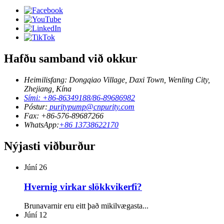
Hafðu samband við okkur
Heimilisfang: Dongqiao Village, Daxi Town, Wenling City,
Zhejiang, Kína
Sími: +86-86349188/86-89686982
Póstur:
puritypump@cnpurity.com
Fax: +86-576-89687266
WhatsApp:
+86 13738622170
Nýjasti viðburður
Júní
26
Hvernig virkar slökkvikerfi?
Brunavarnir eru eitt það mikilvægasta...
Júní
12