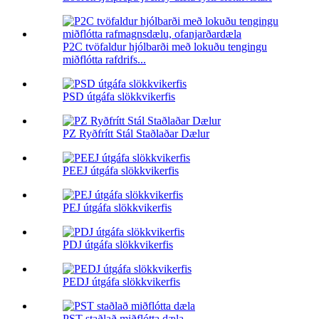
P2C tvöfaldur hjólbarði með lokuðu tengingu
miðflótta rafdrifs...
PSD útgáfa slökkvikerfis
PZ Ryðfrítt Stál Staðlaðar Dælur
PEEJ útgáfa slökkvikerfis
PEJ útgáfa slökkvikerfis
PDJ útgáfa slökkvikerfis
PEDJ útgáfa slökkvikerfis
PST staðlað miðflótta dæla