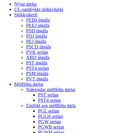
Nýjar dælur
UL-samþykkt slökkvitæki
Slökkvikerfi
PEDJ útgáfa
PEEJ útgáfa
PSD útgáfa
PDJ útgáfa
PEJ útgáfa
PSCD útgáfa
PVK serían
XBD útgáfa
PST útgáfa
PST4 serían
PSM útgáfa
PVT útgáfa
Miðflótta dælur
Nátengdar miðflótta dælur
PST serían
PST4 serían
Einföld sog miðflótta dæla
PGL serían
PGLH serían
PGW serían
PGWB serían
PGWH serían